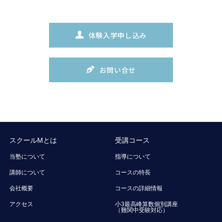
体験入学申し込み
お問い合せ
スクールMとは
受講コース
当塾について
指導について
講師について
コースの特長
会社概要
コースの詳細情報
アクセス
小3最高峰算数個別講座
（難関中受験対応）